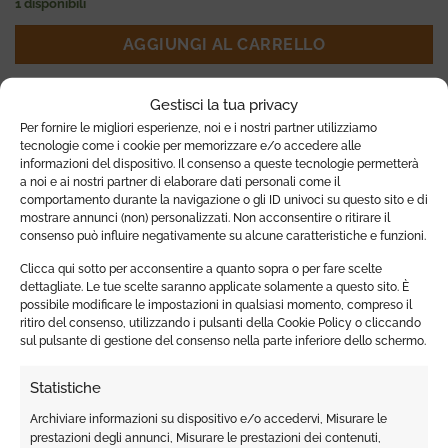
1 disponibili
AGGIUNGI AL CARRELLO
Categoria:
Barba
Gestisci la tua privacy
Per fornire le migliori esperienze, noi e i nostri partner utilizziamo
Tag:
Barba
,
Olio
tecnologie come i cookie per memorizzare e/o accedere alle
informazioni del dispositivo. Il consenso a queste tecnologie permetterà
a noi e ai nostri partner di elaborare dati personali come il
comportamento durante la navigazione o gli ID univoci su questo sito e di
mostrare annunci (non) personalizzati. Non acconsentire o ritirare il
consenso può influire negativamente su alcune caratteristiche e funzioni.
Clicca qui sotto per acconsentire a quanto sopra o per fare scelte
dettagliate. Le tue scelte saranno applicate solamente a questo sito. È
INFORMAZIONI AGGIUNTIVE
possibile modificare le impostazioni in qualsiasi momento, compreso il
ritiro del consenso, utilizzando i pulsanti della Cookie Policy o cliccando
RECENSIONI (0)
sul pulsante di gestione del consenso nella parte inferiore dello schermo.
Statistiche
BRAND
Ancient
Archiviare informazioni su dispositivo e/o accedervi, Misurare le
prestazioni degli annunci, Misurare le prestazioni dei contenuti,
PER
Barba