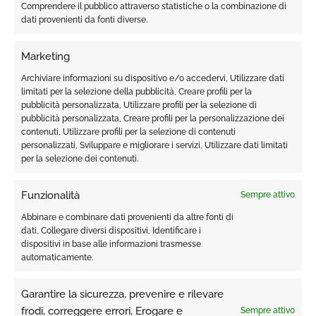
Comprendere il pubblico attraverso statistiche o la combinazione di
dati provenienti da fonti diverse.
TIPOLOGIA
Olio
Marketing
FORMATO
50 ml.
Archiviare informazioni su dispositivo e/o accedervi, Utilizzare dati
limitati per la selezione della pubblicità, Creare profili per la
pubblicità personalizzata, Utilizzare profili per la selezione di
pubblicità personalizzata, Creare profili per la personalizzazione dei
PRODOTTI CORRELATI
contenuti, Utilizzare profili per la selezione di contenuti
personalizzati, Sviluppare e migliorare i servizi, Utilizzare dati limitati
per la selezione dei contenuti.
Funzionalità
Sempre attivo
Abbinare e combinare dati provenienti da altre fonti di
dati, Collegare diversi dispositivi, Identificare i
ESAURITO
dispositivi in base alle informazioni trasmesse
automaticamente.
Garantire la sicurezza, prevenire e rilevare
frodi, correggere errori, Erogare e
Sempre attivo