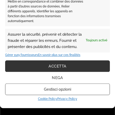
Mettre en correspondance et combiner des données
à partir d’autres sources de données, Relier
différents appareils, Identifier les appareils en
fonction des informations transmises
BARBA
BARBA
automatiquement.
EDWIN JAGGER- CHROME
EDWIN JAGGER-
PLATED SHAVING BRUSH-
CHROMEDOUBLE WIRE
LARGE
RAZOR BRUSH & BOWL
Assurer la sécurité, prévenir et détecter la
STAND
fraude et réparer les erreurs, Fournir et
Toujours activé
€
20.00
€
55.00
présenter des publicités et du contenu.
Gérer 1129 fournisseurs
En savoir plus sur ces finalités
ACCETTA
NEGA
Gestisci opzioni
Cookie Policy
Privacy Policy