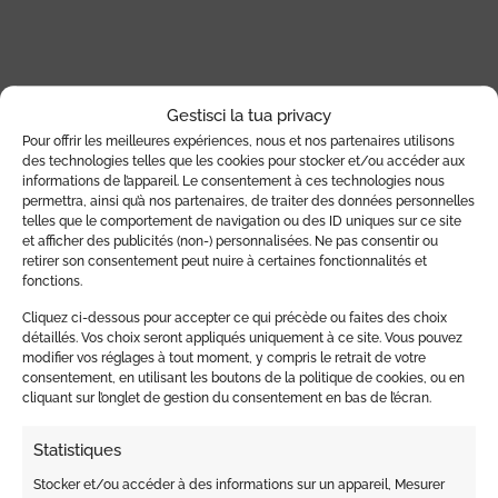
AVIS (0)
Gestisci la tua privacy
Pour offrir les meilleures expériences, nous et nos partenaires utilisons
Avis
des technologies telles que les cookies pour stocker et/ou accéder aux
informations de l’appareil. Le consentement à ces technologies nous
Il n’y a pas encore d’avis.
permettra, ainsi qu’à nos partenaires, de traiter des données personnelles
telles que le comportement de navigation ou des ID uniques sur ce site
et afficher des publicités (non-) personnalisées. Ne pas consentir ou
retirer son consentement peut nuire à certaines fonctionnalités et
fonctions.
Seuls les clients connectés ayant acheté ce
Cliquez ci-dessous pour accepter ce qui précède ou faites des choix
détaillés. Vos choix seront appliqués uniquement à ce site. Vous pouvez
produit ont la possibilité de laisser un avis.
modifier vos réglages à tout moment, y compris le retrait de votre
consentement, en utilisant les boutons de la politique de cookies, ou en
cliquant sur l’onglet de gestion du consentement en bas de l’écran.
Statistiques
Stocker et/ou accéder à des informations sur un appareil, Mesurer