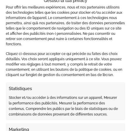
Gestisci la tua privacy
Pour offrir les meilleures expériences, nous et nos partenaires utilisons
des technologies telles que les cookies pour stocker et/ou accéder aux
informations de l’appareil. Le consentement à ces technologies nous
CAPELLI
CAPELLI
permettra, ainsi qu’à nos partenaires, de traiter des données personnelles
REUZEL-CONCRETE HOLD
REUZEL-CONCRETE 35G
telles que le comportement de navigation ou des ID uniques sur ce site
MATTE POMADE-95 GR
et afficher des publicités (non-) personnalisées. Ne pas consentir ou
€
18.00
€
28.00
retirer son consentement peut nuire à certaines fonctionnalités et
fonctions.
Cliquez ci-dessous pour accepter ce qui précède ou faites des choix
détaillés. Vos choix seront appliqués uniquement à ce site. Vous pouvez
modifier vos réglages à tout moment, y compris le retrait de votre
consentement, en utilisant les boutons de la politique de cookies, ou en
cliquant sur l’onglet de gestion du consentement en bas de l’écran.
Statistiques
Stocker et/ou accéder à des informations sur un appareil, Mesurer
la performance des publicités, Mesurer la performance des
contenus, Comprendre les publics par le biais de statistiques ou de
combinaisons de données provenant de différentes sources.
Marketing