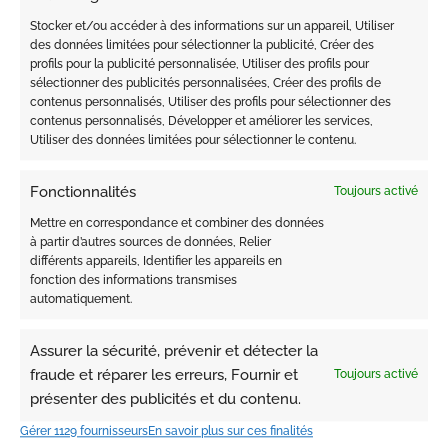
Stocker et/ou accéder à des informations sur un appareil, Utiliser
Palais de la Scala 2° ETG étage Studio 1160,
des données limitées pour sélectionner la publicité, Créer des
98000, Monaco
profils pour la publicité personnalisée, Utiliser des profils pour
sélectionner des publicités personnalisées, Créer des profils de
contenus personnalisés, Utiliser des profils pour sélectionner des
contenus personnalisés, Développer et améliorer les services,
Utiliser des données limitées pour sélectionner le contenu.
Fonctionnalités
Toujours activé
Mettre en correspondance et combiner des données
à partir d’autres sources de données, Relier
différents appareils, Identifier les appareils en
fonction des informations transmises
automatiquement.
Assurer la sécurité, prévenir et détecter la
CONTACTEZ
fraude et réparer les erreurs, Fournir et
Toujours activé
présenter des publicités et du contenu.
Gérer 1129 fournisseurs
En savoir plus sur ces finalités